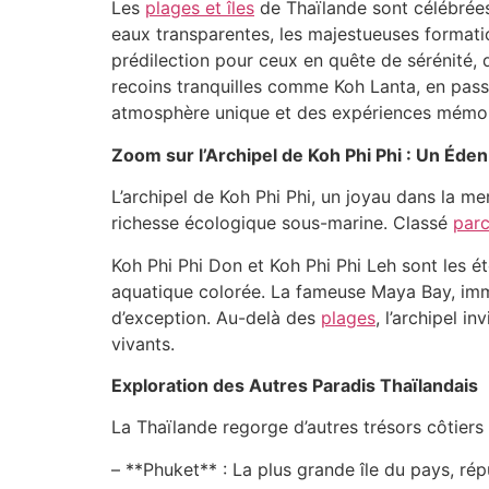
Les
plages et îles
de Thaïlande sont célébrées 
eaux transparentes, les majestueuses formatio
prédilection pour ceux en quête de sérénité
recoins tranquilles comme Koh Lanta, en pass
atmosphère unique et des expériences mémorab
Zoom sur l’Archipel de Koh Phi Phi : Un Éden
L’archipel de Koh Phi Phi, un joyau dans la m
richesse écologique sous-marine. Classé
parc
Koh Phi Phi Don et Koh Phi Phi Leh sont les é
aquatique colorée. La fameuse Maya Bay, immo
d’exception. Au-delà des
plages
, l’archipel i
vivants.
Exploration des Autres Paradis Thaïlandais
La Thaïlande regorge d’autres trésors côtiers
– **Phuket** : La plus grande île du pays, r