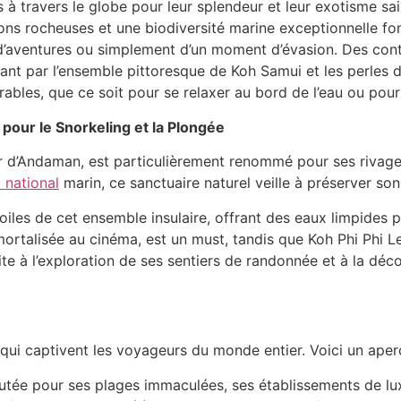
à travers le globe pour leur splendeur et leur exotisme sais
ns rocheuses et une biodiversité marine exceptionnelle fon
, d’aventures ou simplement d’un moment d’évasion. Des co
ant par l’ensemble pittoresque de Koh Samui et les perles 
les, que ce soit pour se relaxer au bord de l’eau ou pour
 pour le Snorkeling et la Plongée
er d’Andaman, est particulièrement renommé pour ses rivages 
 national
marin, ce sanctuaire naturel veille à préserver so
toiles de cet ensemble insulaire, offrant des eaux limpides 
rtalisée au cinéma, est un must, tandis que Koh Phi Phi L
nvite à l’exploration de ses sentiers de randonnée et à la dé
 qui captivent les voyageurs du monde entier. Voici un aper
éputée pour ses plages immaculées, ses établissements de lu