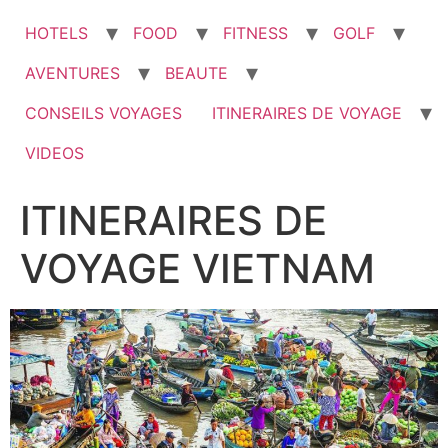
HOTELS
FOOD
FITNESS
GOLF
AVENTURES
BEAUTE
CONSEILS VOYAGES
ITINERAIRES DE VOYAGE
VIDEOS
ITINERAIRES DE
VOYAGE VIETNAM